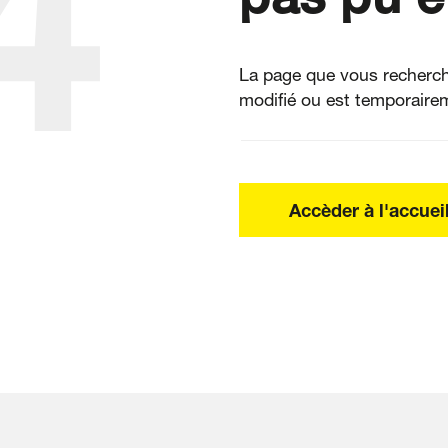
4
La page que vous recherch
modifié ou est temporairem
Accèder à l'accuei