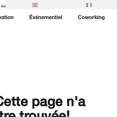
Qui sommes-nous
Équipe
Carrière
Contact
Blog
vation
Événementiel
Coworking
ette page n'a
tre trouvée!